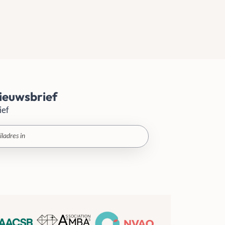
ieuwsbrief
ief