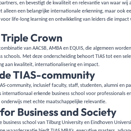
 partners, en bevestigt de kwaliteit en relevantie van waar wij
et alleen een belangrijke internationale erkenning, maar ook 
n voor life-long learning en ontwikkeling van leiders die impac
 Triple Crown
e combinatie van AACSB, AMBA en EQUIS, die algemeen worden 
ess schools. Met deze onderscheiding behoort TIAS tot een sel
g aan kwaliteit, internationalisering en impact.
r de TIAS-community
AS-community, inclusief faculty, staff, studenten, alumni en p
ls internationaal erkende business school voor professionals e
 onderwijs met echte maatschappelijke relevantie.
for Business and Society
de business school van Tilburg University en Eindhoven Univers
ame waardecreatie biedt TIAS MBA’s, executive masters, adv