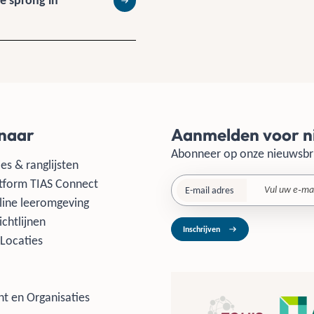
e sprong in
Lees meer
 naar
Aanmelden voor n
Abonneer op onze nieuwsbr
es & ranglijsten
tform TIAS Connect
E-mail adres
line leeromgeving
ichtlijnen
Inschrijven
Locaties
t en Organisaties