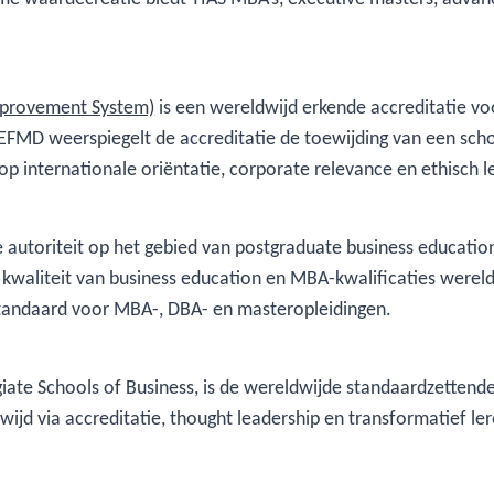
mprovement System)
is een wereldwijd erkende accreditatie v
EFMD weerspiegelt de accreditatie de toewijding van een sch
p internationale oriëntatie, corporate relevance en ethisch l
e autoriteit op het gebied van postgraduate business education
e kwaliteit van business education en MBA-kwalificaties wer
 standaard voor MBA-, DBA- en masteropleidingen.
giate Schools of Business, is de wereldwijde standaardzettend
ijd via accreditatie, thought leadership en transformatief ler