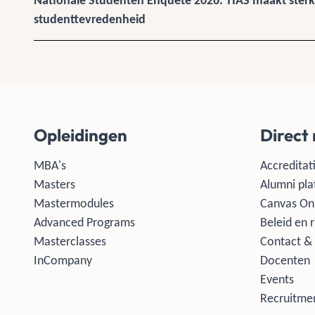
Nationale Studenten Enquête 2026: TIAS maakt sterk
studenttevredenheid
Opleidingen
Direct
MBA's
Accreditati
Masters
Alumni pla
Mastermodules
Canvas On
Advanced Programs
Beleid en r
Masterclasses
Contact & 
InCompany
Docenten
Events
Recruitmen