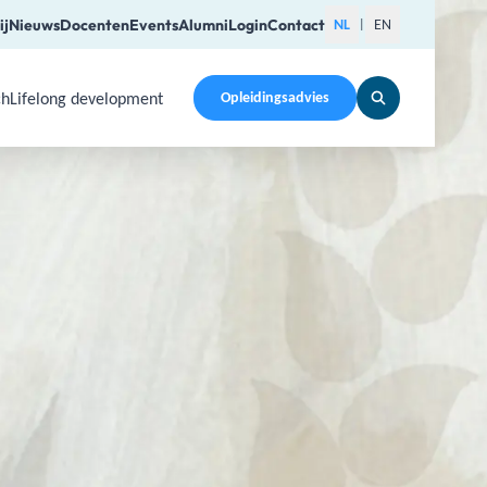
ij
Nieuws
Docenten
Events
Alumni
Login
Contact
NL
EN
|
ch
Lifelong development
Opleidingsadvies
pen a submenu. Use Arrow Up, Home, End to navigate items a