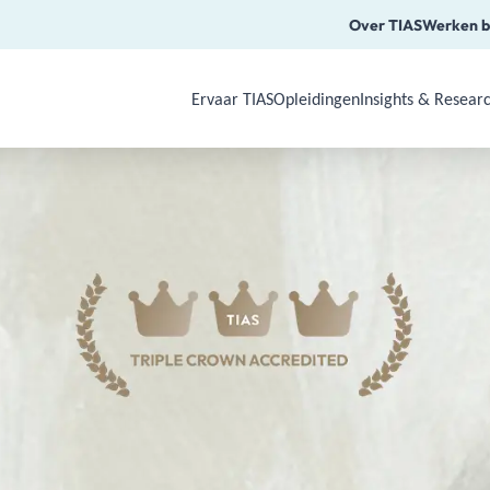
Over TIAS
Werken b
Ervaar TIAS
Opleidingen
Insights & Resear
Use Arrow Down, Enter or Space to o