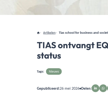
Artikelen
Tias school for business and socie
TIAS ontvangt EQU
status
Tags:
Nieuws
Gepubliceerd:
26 mei 2026
•
Delen: