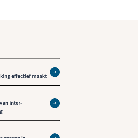
ing effectief maakt
Lees meer
an inter-
Lees meer
ng