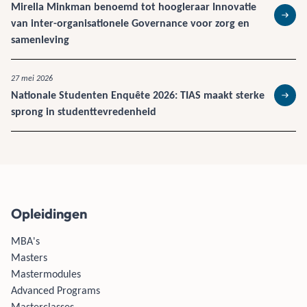
Mirella Minkman benoemd tot hoogleraar Innovatie
van inter-organisationele Governance voor zorg en
Lees 
samenleving
27 mei 2026
Nationale Studenten Enquête 2026: TIAS maakt sterke
Lees 
sprong in studenttevredenheid
Opleidingen
MBA's
Masters
Mastermodules
Advanced Programs
Masterclasses