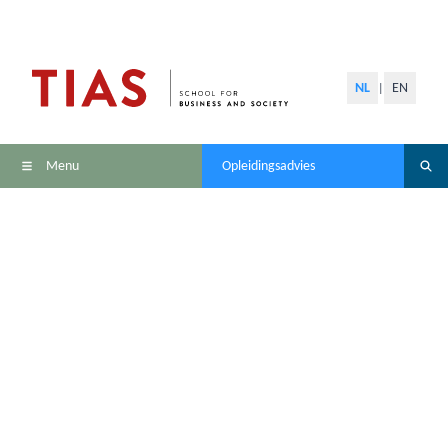
NL
EN
|
Menu
Opleidingsadvies