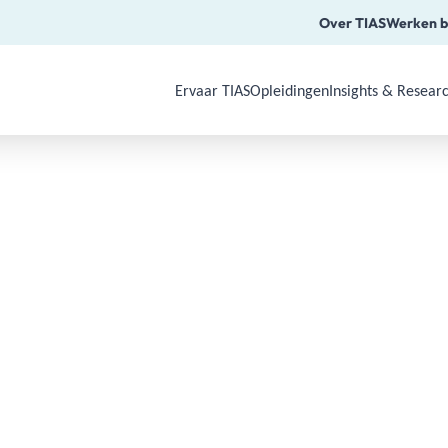
Over TIAS
Werken b
Ervaar TIAS
Opleidingen
Insights & Resear
Use Arrow Down, Enter or Space to o