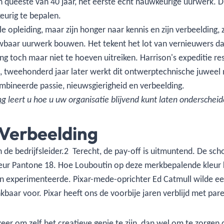
 queeste van 40 jaar, het eerste echt nauwkeurige uurwerk. Dit
keurig te bepalen.
opleiding, maar zijn honger naar kennis en zijn verbeelding, 
baar uurwerk bouwen. Het tekent het lot van vernieuwers dat d
ng toch maar niet te hoeven uitreiken. Harrison's expeditie re
, tweehonderd jaar later werkt dit ontwerptechnische juweel n
bineerde passie, nieuwsgierigheid en verbeelding.
ng
leert u hoe u uw organisatie blijvend kunt laten ondersche
Verbeelding
de bedrijfsleider.2 Terecht, de pay-off is uitmuntend. De sch
kleur Pantone 18. Hoe Louboutin op deze merkbepalende kleur
en experimenteerde. Pixar-mede-oprichter Ed Catmull wilde een
aar voor. Pixar heeft ons de voorbije jaren verblijd met pare
zozeer om zelf het creatieve genie te zijn, dan wel om te zorgen