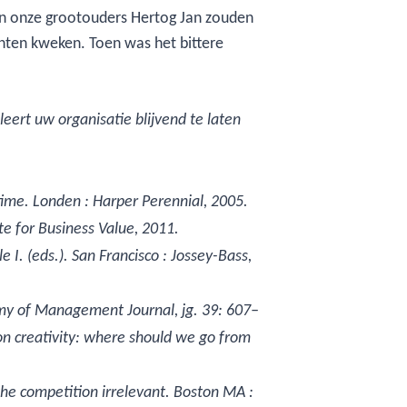
ien onze grootouders Hertog Jan zouden
oenten kweken. Toen was het bittere
eert uw organisatie blijvend te laten
 time. Londen : Harper Perennial, 2005.
te for Business Value, 2011.
e I. (eds.). San Francisco : Jossey-Bass,
emy of Management Journal, jg. 39: 607–
 on creativity: where should we go from
e competition irrelevant. Boston MA :