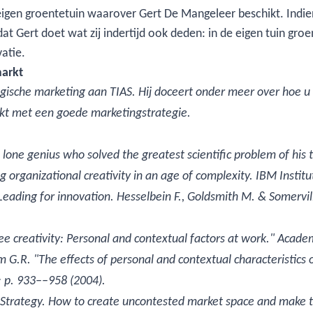
 eigen groentetuin waarover Gert De Mangeleer beschikt. Ind
dat Gert doet wat zij indertijd ook deden: in de eigen tuin gr
atie.
markt
gische marketing aan TIAS. Hij doceert onder meer over hoe u l
kt met een goede marketingstrategie.
a lone genius who solved the greatest scientific problem of his
g organizational creativity in an age of complexity. IBM Institu
: Leading for innovation. Hesselbein F., Goldsmith M. & Somervill
 creativity: Personal and contextual factors at work." Acad
m G.R. "The effects of personal and contextual characteristics
: p. 933––958 (2004).
Strategy. How to create uncontested market space and make th