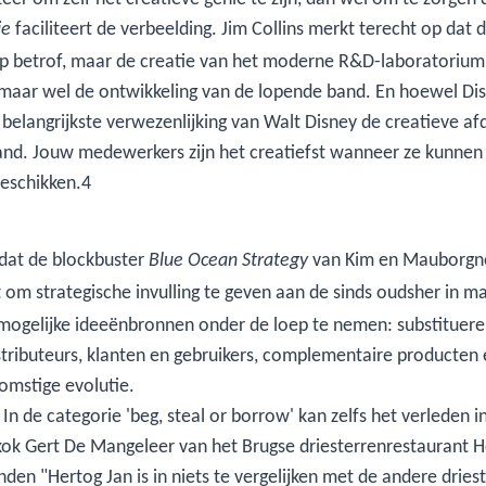
faciliteert de verbeelding. Jim Collins merkt terecht op da
ie
lamp betrof, maar de creatie van het moderne R&D-laboratori
, maar wel de ontwikkeling van de lopende band. En hoewel Di
 belangrijkste verwezenlijking van Walt Disney de creatieve a
stand. Jouw medewerkers zijn het creatiefst wanneer ze kunn
 beschikken.4
 dat de blockbuster
van Kim en Mauborgne5
Blue Ocean Strategy
ft om strategische invulling te geven aan de sinds oudsher in 
ogelijke ideeënbronnen onder de loep te nemen: substitueren
stributeurs, klanten en gebruikers, complementaire producten 
omstige evolutie.
In de categorie 'beg, steal or borrow' kan zelfs het verleden 
kok Gert De Mangeleer van het Brugse driesterrenrestaurant 
n "Hertog Jan is in niets te vergelijken met de andere dries