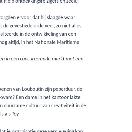
 hielp ontdekkingsreizigers en zeelui
zorgden ervoor dat hij slaagde waar
e gevestigde orde veel, zo niet alles,
sulteerde in de ontwikkeling van een
og altijd, in het Nationale Maritieme
iden in een concurrerende markt met een
oenen van Louboutin zijn peperduur, de
 kwam? Een dame in het kantoor lakte
 duurzame cultuur van creativiteit in de
ls als
Toy
 dat je organisatie deze vernieuwing kan