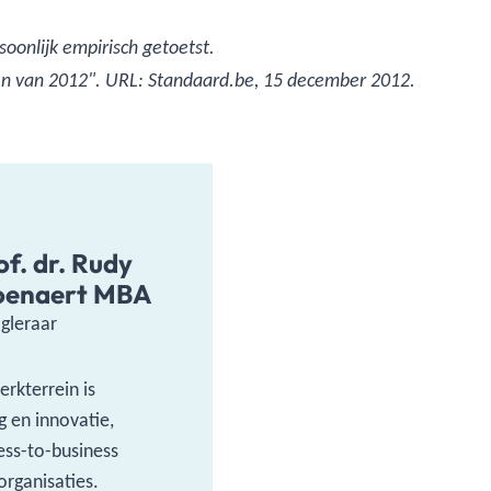
soonlijk empirisch getoetst.
en van 2012". URL: Standaard.be, 15 december 2012.
of. dr. Rudy
enaert MBA
gleraar
rkterrein is
g en innovatie,
ess-to-business
organisaties.