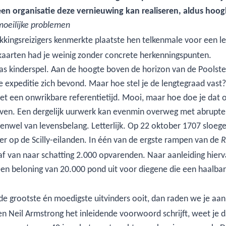
t een organisatie deze vernieuwing kan realiseren, aldus h
moeilijke problemen
kkingsreizigers kenmerkte plaatste hen telkenmale voor een 
kaarten had je weinig zonder concrete herkenningspunten.
 kinderspel. Aan de hoogte boven de horizon van de Poolster 
de expeditie zich bevond. Maar hoe stel je de lengtegraad vast
 met een onwrikbare referentietijd. Mooi, maar hoe doe je dat
olven. Een dergelijk uurwerk kan evenmin overweg met abrupte
nwel van levensbelang. Letterlijk. Op 22 oktober 1707 sloege
er op de Scilly-eilanden. In één van de ergste rampen van de
R
 van naar schatting 2.000 opvarenden. Naar aanleiding hierva
een beloning van 20.000 pond uit voor diegene die een haalb
n de grootste én moedigste uitvinders ooit, dan raden we je a
en Neil Armstrong het inleidende voorwoord schrijft, weet je d