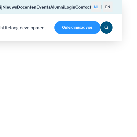
ij
Nieuws
Docenten
Events
Alumni
Login
Contact
NL
EN
|
ch
Lifelong development
Opleidingsadvies
pen a submenu. Use Arrow Up, Home, End to navigate items a