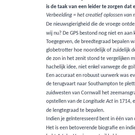
is de taak van een leider te zorgen da
Verbeelding = het creatief oplossen van 
De nieuwsgierigheid die de vroege ontde
wij nu? De GPS bestond nog niet en aan 
Toegegeven, de breedtegraad bepalen was
globetrotter hoe noordelijk of zuidelijk 
de zon in het zenit stond te vergelijken
hachelijk idee, niet enkel vanwege de g
Een accuraat en robuust uurwerk was eve
de terugvaart naar Southampton te plett
zuidwesten van Cornwall het zeemansgraf
opstellen van de
in 1714, 
Longitude Act
de lengtegraad te bepalen.
Indien je geïnteresseerd bent in één va
Het is een betoverende biografie en indi