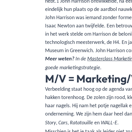
hebt.1 John Harrison ontwikkelde, na een
eindelijk hun plaats op de aardbol nauw
John Harrison was iemand zonder formele 
Isaac Newton aan twijfelde. Een betrouw
in het werk stelde om Harrison de beloni
technologisch meesterwerk, de H4. En ja
Museum in Greenwich. John Harrison com
Meer weten?
In de
Masterclass Marketi
goede marketingstrategie.
M/V = Marketing/
Verbeelding staat hoog op de agenda van 
hakken torenhoog. De zolen zijn rood, 
haar nagels. Hij nam het potje nagellak 
onderneming. We zijn hem daar heel dankb
,
,
en
.
Story
Cars
Ratatouille
WALL-E
Misschien is het je taak als leider niet 