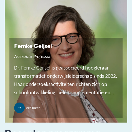
Femke Geijsel
Associate Professor
Dr. Femke Geijsel is geassocieerd hoogleraar
transformatief onderwijsleiderschap sinds 2022.
Haar onderzoeksactiviteiten richten zich op
schoolontwikkeling, beleidsimplementatie en
doorwerking binnen scholen, visieontwikkeling,
strategische vernieuwing, leiding geven aan
Lees meer
leren en management in onderwijsorganisaties.