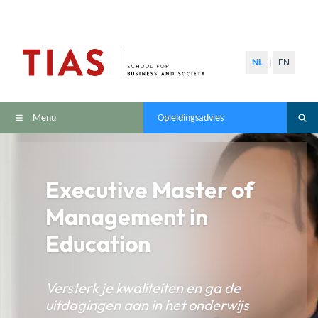
NL
EN
|
Menu
Opleidingsadvies
Executive Master of
Management in
Education
Versterk je kwaliteiten en ga de
uitdagingen aan in het onderwijs